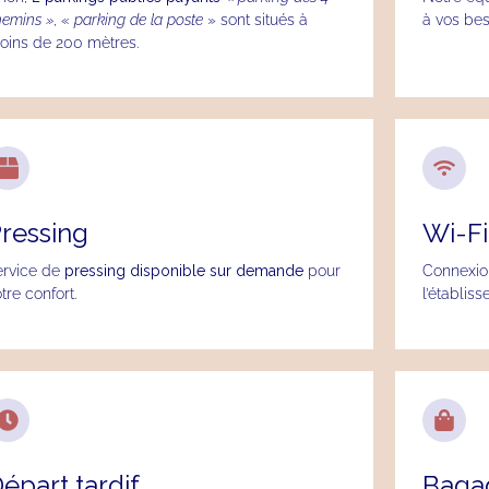
hemins »
, «
parking de la poste
» sont situés à
à vos bes
oins de 200 mètres.
ressing
Wi-Fi
ervice de
pressing disponible sur demande
pour
Connexi
tre confort.
l’établis
épart tardif
Bagag