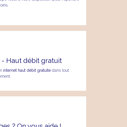
oins.
 - Haut débit gratuit
on
internet haut débit gratuite
dans tout
sement.
es ? On vous aide !