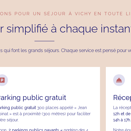
IONS POUR UN SÉJOUR À VICHY EN TOUTE L
 simplifié à chaque instan
ns qui font les grands séjours. Chaque service est pensé pour v
arking public gratuit
Récep
rking public gratuit
300 places appelé « Jean
La récept
inat » est à proximité (300 mètres) pour faciliter
12h et de
tre séjour.
14h à 17h
inon,
2 parkings publics payants «
parking des 4
Notre équ