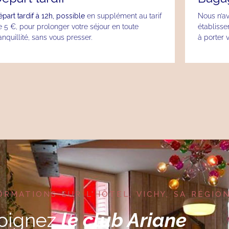
part tardif à 12h, possible
en supplément au tarif
Nous n’av
 5 €, pour prolonger votre séjour en toute
établisse
anquillité, sans vous presser.
à porter 
ORMATIONS SUR L'HÔTEL, VICHY, SA RÉGION
oignez
le club Ariane