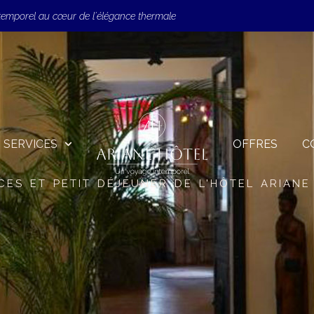
temporel au cœur de l'élégance thermale
SERVICES
OFFRES
C
CES ET PETIT DÉJEUNER DE L'HÔTEL ARIANE