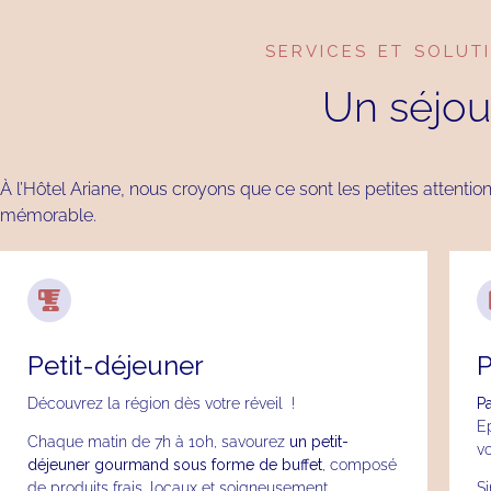
SERVICES ET SOLUT
Un séjour
À l’Hôtel Ariane, nous croyons que ce sont les petites attentio
mémorable.
Petit-déjeuner
P
Découvrez la région dès votre réveil !
Pa
Ep
Chaque matin de 7h à 10h, savourez
un petit-
vo
déjeuner gourmand sous forme de buffet
, composé
de produits frais, locaux et soigneusement
S