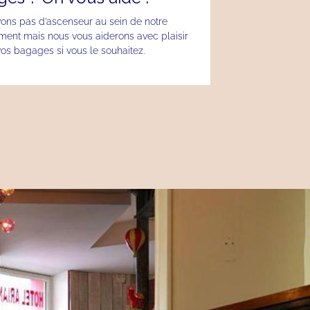
ons pas d’ascenseur au sein de notre
ment mais nous vous aiderons avec plaisir
vos bagages si vous le souhaitez.
.