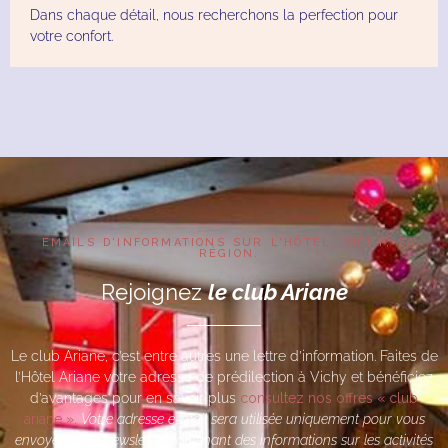
Dans chaque détail, nous recherchons la perfection pour
votre confort.
EMAILS D'INFORMATIONS SUR L'HÔTEL, VICHY, SA
RÉGION.
Rejoignez
le club Ariane
Le club Ariane, c’est entre autres une lettre d’information. Faites de
l’Hôtel Ariane votre adresse de prédilection à Vichy et bénéficiez
d’avantages pour en savoir plus
consultez nos offres « club
ariane ».
Votre adresse e-mail sera utilisée uniquement pour vous
envoyer notre newsletter contenant des informations sur les activités